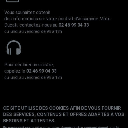
Vous souhaitez obtenir
des informations sur votre contrat d’assurance Moto
Ducati, contactez-nous au
02 46 99 04 33
du lundi au vendredi de 9h à 18h
Pour déclarer un sinistre,
appelez le
02 46 99 04 33
du lundi au vendredi de 9h à 18h
CE SITE UTILISE DES COOKIES AFIN DE VOUS FOURNIR
Gestion des cookies
Mentions Légales
DES SERVICES, CONTENUS ET OFFRES ADAPTÉS À VOS
Politique des données personnelles
BESOINS ET ATTENTES.
Réclamations
En naviguant sur le site vous nous donnez votre consentement sur le